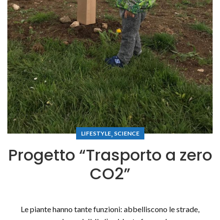
,
LIFESTYLE
SCIENCE
P r o g e t t o “ T r a s p o r t o a ze r o
C O2 ”
Le piante hanno tante funzioni: abbelliscono le strade,