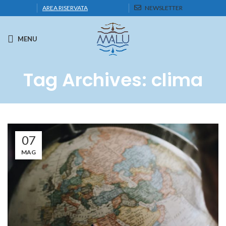
AREA RISERVATA
NEWSLETTER
MENU
Tag Archives: clima
07
MAG