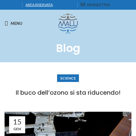
AREA RISERVATA
NEWSLETTER
MENU
Blog
SCIENCE
Il buco dell’ozono si sta riducendo!
15
GEN