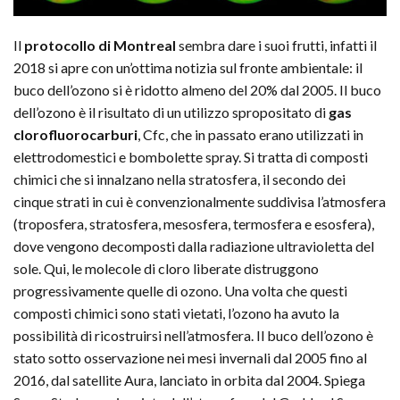
Il
protocollo di Montreal
sembra dare i suoi frutti, infatti il
2018 si apre con un’ottima notizia sul fronte ambientale: il
buco dell’ozono si è ridotto almeno del 20% dal 2005. Il buco
dell’ozono è il risultato di un utilizzo spropositato di
gas
clorofluorocarburi
, Cfc, che in passato erano utilizzati in
elettrodomestici e bombolette spray. Si tratta di composti
chimici che si innalzano nella stratosfera, il secondo dei
cinque strati in cui è convenzionalmente suddivisa l’atmosfera
(troposfera, stratosfera, mesosfera, termosfera e esosfera),
dove vengono decomposti dalla radiazione ultravioletta del
sole. Qui, le molecole di cloro liberate distruggono
progressivamente quelle di ozono. Una volta che questi
composti chimici sono stati vietati, l’ozono ha avuto la
possibilità di ricostruirsi nell’atmosfera. Il buco dell’ozono è
stato sotto osservazione nei mesi invernali dal 2005 fino al
2016, dal satellite Aura, lanciato in orbita dal 2004. Spiega