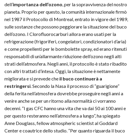
dell’
importanza dell’ozono
, per la sopravvivenza del nostro
pianeta. Proprio per questo, la comunità internazionale firmò
nel 1987 il Protocollo di Montreal, entrato in vigore del 1989,
sulle sostanze che possono peggiorare la situazione del buco
dell’ozono. I Clorofluorocarburi allora erano usati per la
refrigerazione (frigoriferi, congelatori, condizionatori d’aria)
e come propellenti per le bombolette spray, ed erano ritenuti
responsabili di un’allarmante riduzione dell’ozono negli alti
strati dell’atmosfera. Negli anni, il protocollo è stato ribadito
con altri trattati d’intesa. Oggi, la situazione è nettamente
migliorata e si prevede che
il buco continuerà a
restringersi
. Secondo la Nasa il processo di “guarigione”
della ferita nell’atmosfera dovrebbe proseguire negli anni a
venire anche se per un ritorno alla normalità ci vorranno
decenni. “I gas CFC hanno una vita che va dai 50 ai 100 anni e
per questo resteranno nell’atmosfera a lungo”, ha spiegato
Anne Douglass, fellow atmospheric scientist al Goddard
Center e coautrice dello studio. “Per quanto riguarda il buco