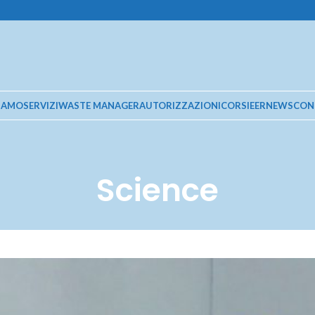
SIAMO
SERVIZI
WASTE MANAGER
AUTORIZZAZIONI
CORSI
EER
NEWS
CON
Science