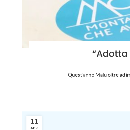
“Adotta 
Quest’anno Malu oltre ad impeg
11
APR