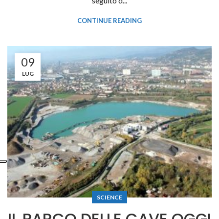
seguito d...
CONTINUE READING
09
LUG
SCIENCE
IL PARCO DELLE CAVE OGGI