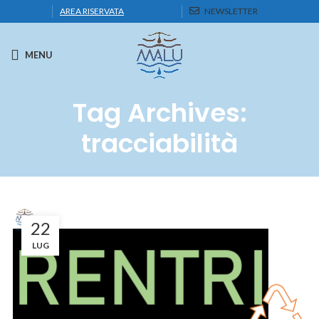
AREA RISERVATA
NEWSLETTER
MENU
Tag Archives:
tracciabilità
22
LUG