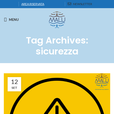
AREA RISERVATA
NEWSLETTER
MENU
Tag Archives:
sicurezza
12
SET