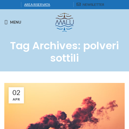
AREA RISERVATA
NEWSLETTER
MENU
Tag Archives: polveri
sottili
02
APR