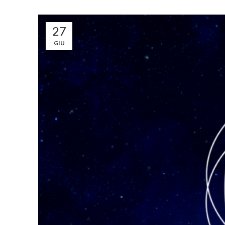
27
GIU