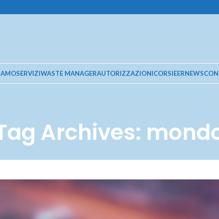
SIAMO
SERVIZI
WASTE MANAGER
AUTORIZZAZIONI
CORSI
EER
NEWS
CON
Tag Archives: mond