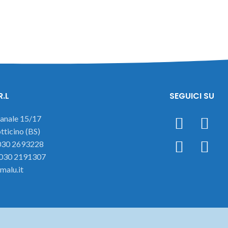
R.L
SEGUICI SU
ianale 15/17
ticino (BS)
 030 2693228
 030 2191307
malu.it