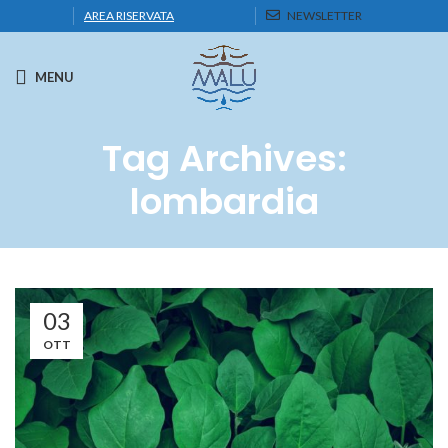
AREA RISERVATA
NEWSLETTER
MENU
Tag Archives:
lombardia
03
OTT