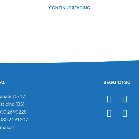
CONTINUE READING
R.L
SEGUICI SU
ianale 15/17
ticino (BS)
 030 2693228
 030 2191307
malu.it