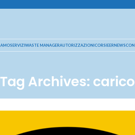
SIAMO
SERVIZI
WASTE MANAGER
AUTORIZZAZIONI
CORSI
EER
NEWS
CON
Tag Archives: carico