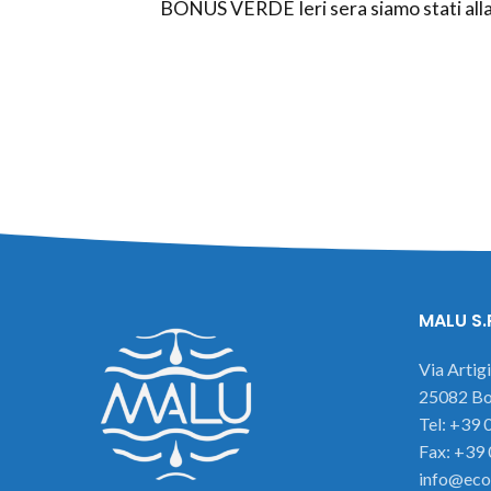
BONUS VERDE Ieri sera siamo stati alla 
MALU S.
Via Artig
25082 Bot
Tel: +39
Fax: +39
info@eco