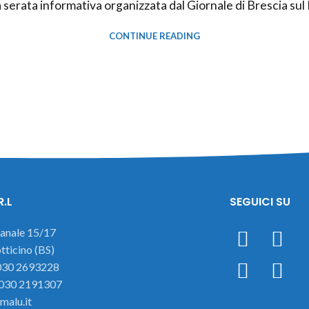
serata informativa organizzata dal Giornale di Brescia sul 
CONTINUE READING
R.L
SEGUICI SU
ianale 15/17
ticino (BS)
 030 2693228
 030 2191307
malu.it