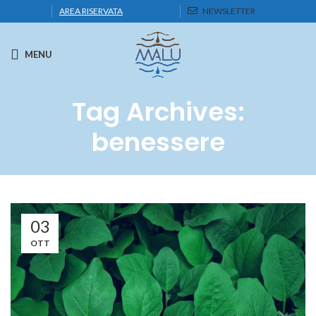
AREA RISERVATA
NEWSLETTER
MENU
Tag Archives:
benessere
03
OTT