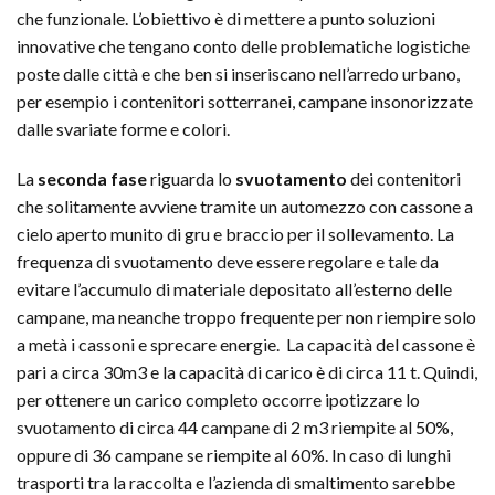
che funzionale. L’obiettivo è di mettere a punto soluzioni
innovative che tengano conto delle problematiche logistiche
poste dalle città e che ben si inseriscano nell’arredo urbano,
per esempio i contenitori sotterranei, campane insonorizzate
dalle svariate forme e colori.
La
seconda fase
riguarda lo
svuotamento
dei contenitori
che solitamente avviene tramite un automezzo con cassone a
cielo aperto munito di gru e braccio per il sollevamento. La
frequenza di svuotamento deve essere regolare e tale da
evitare l’accumulo di materiale depositato all’esterno delle
campane, ma neanche troppo frequente per non riempire solo
a metà i cassoni e sprecare energie. La capacità del cassone è
pari a circa 30m3 e la capacità di carico è di circa 11 t. Quindi,
per ottenere un carico completo occorre ipotizzare lo
svuotamento di circa 44 campane di 2 m3 riempite al 50%,
oppure di 36 campane se riempite al 60%. In caso di lunghi
trasporti tra la raccolta e l’azienda di smaltimento sarebbe