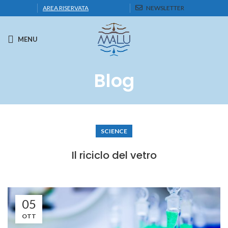
AREA RISERVATA
NEWSLETTER
MENU
Blog
SCIENCE
Il riciclo del vetro
05
OTT