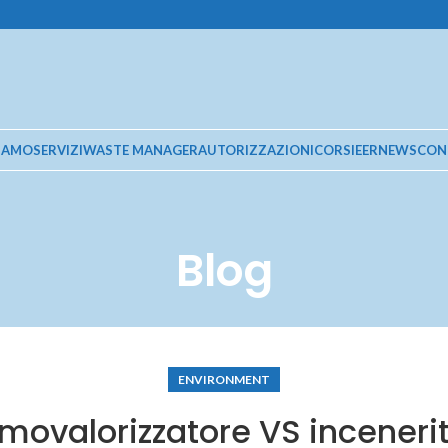
SIAMO
SERVIZI
WASTE MANAGER
AUTORIZZAZIONI
CORSI
EER
NEWS
CON
Blog
ENVIRONMENT
movalorizzatore VS inceneri