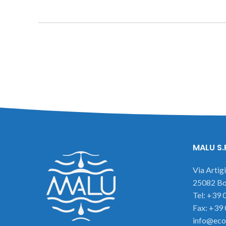
MALU S.
Via Artig
25082 Bot
Tel: +39
Fax: +39
info@eco