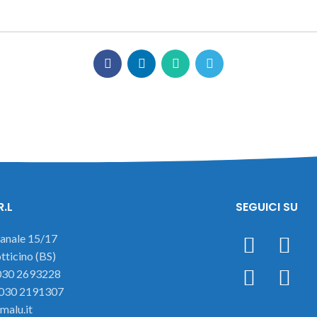
R.L
SEGUICI SU
ianale 15/17
ticino (BS)
 030 2693228
 030 2191307
malu.it