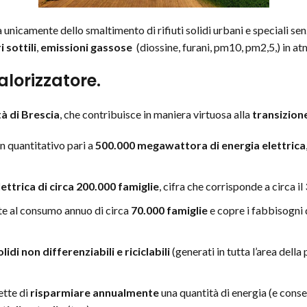
unicamente dello smaltimento di rifiuti solidi urbani e speciali sen
 sottili
,
emissioni gassose
(diossine, furani, pm10, pm2,5,) in atm
lorizzatore.
tà di Brescia
, che contribuisce in maniera virtuosa alla
transizion
n quantitativo pari a
500.000 megawattora di energia elettrica
ettrica di circa 200.000 famiglie
, cifra che corrisponde a circa i
e al consumo annuo di circa
70.000 famiglie
e copre i fabbisogni 
olidi non differenziabili e riciclabili
(generati in tutta l’area della 
ette di
risparmiare annualmente
una quantità di energia (e conse