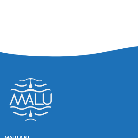
MALU S.R.L