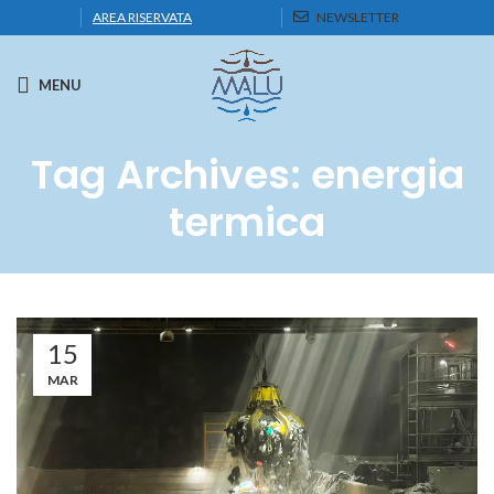
AREA RISERVATA
NEWSLETTER
MENU
Tag Archives: energia
termica
15
MAR