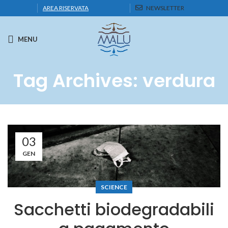
AREA RISERVATA
NEWSLETTER
MENU
Tag Archives: verdura
03
GEN
SCIENCE
Sacchetti biodegradabili