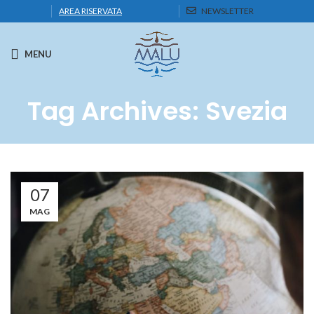
AREA RISERVATA
NEWSLETTER
MENU
Tag Archives: Svezia
07
MAG