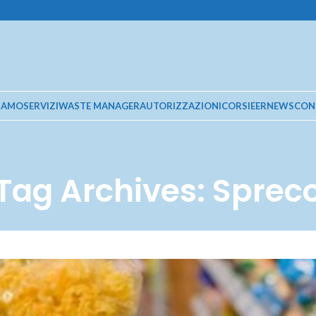
SIAMO
SERVIZI
WASTE MANAGER
AUTORIZZAZIONI
CORSI
EER
NEWS
CON
Tag Archives: Sprec