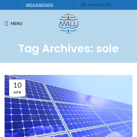
AREA RISERVATA
NEWSLETTER
MENU
Tag Archives: sole
10
APR