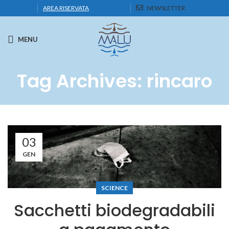
AREA RISERVATA
NEWSLETTER
MENU
Tag Archives: rincaro
03
GEN
SCIENCE
Sacchetti biodegradabili