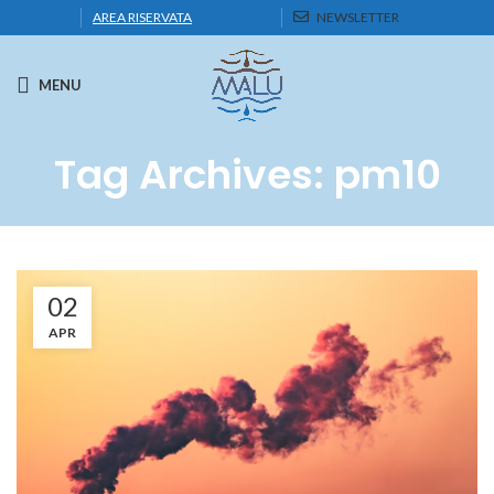
AREA RISERVATA
NEWSLETTER
MENU
Tag Archives: pm10
02
APR