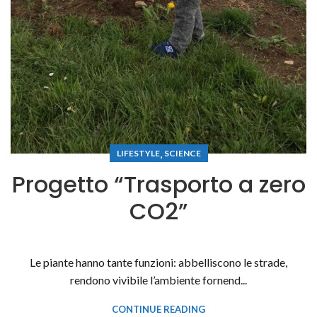
,
LIFESTYLE
SCIENCE
P r o g e t t o “ T r a s p o r t o a ze r o
C O2 ”
Le piante hanno tante funzioni: abbelliscono le strade,
rendono vivibile l’ambiente fornend...
CONTINUE READING