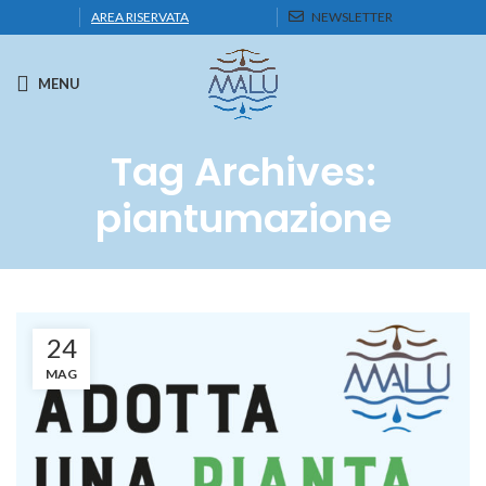
AREA RISERVATA
NEWSLETTER
MENU
Tag Archives:
piantumazione
24
MAG