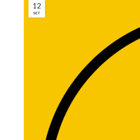
12
SET