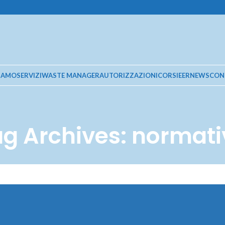
SIAMO
SERVIZI
WASTE MANAGER
AUTORIZZAZIONI
CORSI
EER
NEWS
CON
g Archives: normat