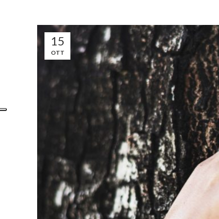
15
OTT