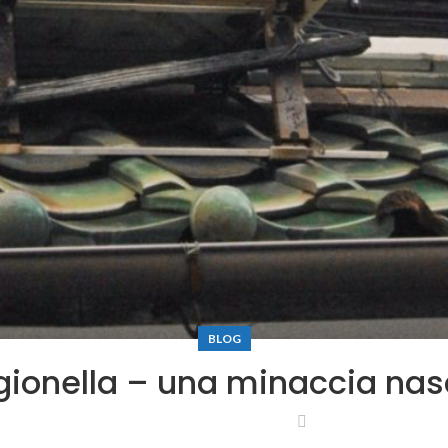
BLOG
gionella – una minaccia na