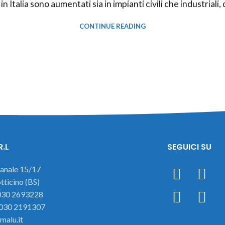
a in Italia sono aumentati sia in impianti civili che industria
CONTINUE READING
R.L
SEGUICI SU
ianale 15/17
ticino (BS)
 030 2693228
 030 2191307
malu.it