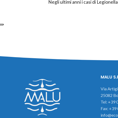
Negli ultimi anni i casi di Legionell
MALU S.
Via Artig
25082 Bot
Tel: +39
Fax: +39
info@eco