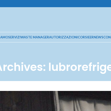
SIAMO
SERVIZI
WASTE MANAGER
AUTORIZZAZIONI
CORSI
EER
NEWS
CON
rchives: lubrorefrig