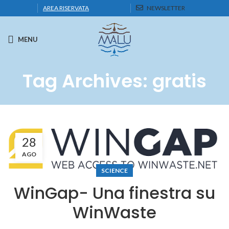
AREA RISERVATA
NEWSLETTER
MENU
Tag Archives: gratis
28
AGO
SCIENCE
WinGap- Una finestra su
WinWaste