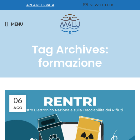
AREA RISERVATA
NEWSLETTER
MENU
Tag Archives:
formazione
06
AGO