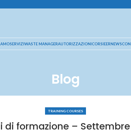
SIAMO
SERVIZI
WASTE MANAGER
AUTORIZZAZIONI
CORSI
EER
NEWS
CON
Blog
TRAINING COURSES
i di formazione – Settembre