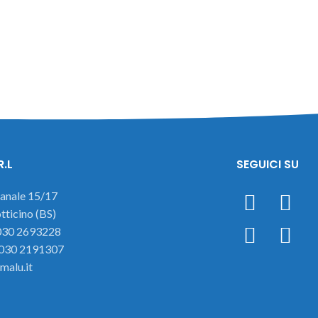
R.L
SEGUICI SU
ianale 15/17
ticino (BS)
 030 2693228
 030 2191307
malu.it