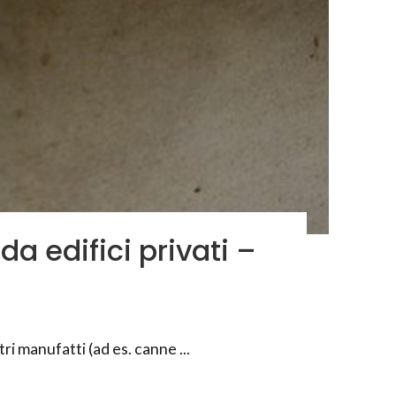
a edifici privati –
i manufatti (ad es. canne ...