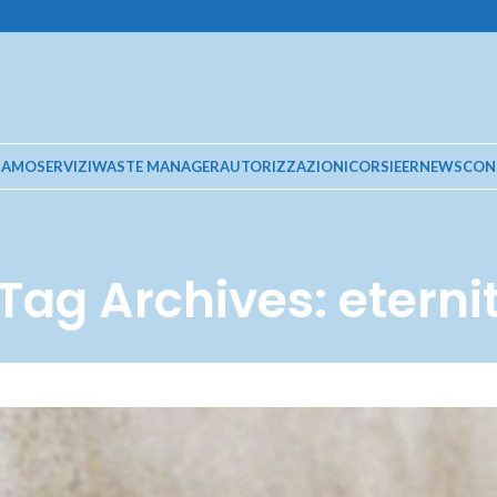
SIAMO
SERVIZI
WASTE MANAGER
AUTORIZZAZIONI
CORSI
EER
NEWS
CON
Tag Archives: eterni