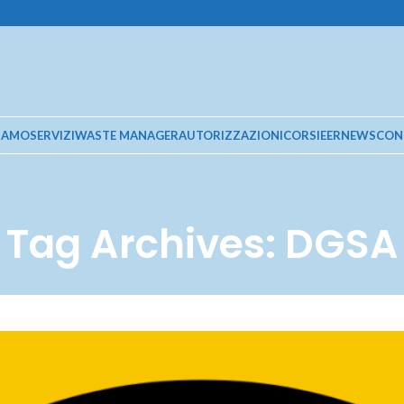
SIAMO
SERVIZI
WASTE MANAGER
AUTORIZZAZIONI
CORSI
EER
NEWS
CON
Tag Archives: DGSA