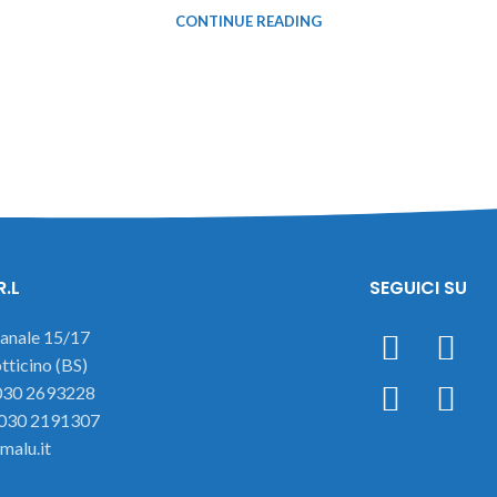
CONTINUE READING
R.L
SEGUICI SU
ianale 15/17
ticino (BS)
 030 2693228
 030 2191307
malu.it