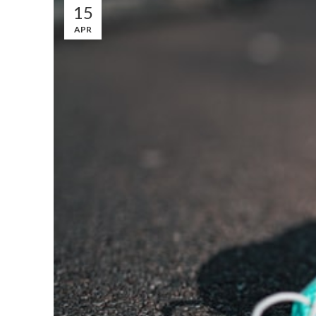
15
APR