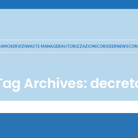
SIAMO
SERVIZI
WASTE MANAGER
AUTORIZZAZIONI
CORSI
EER
NEWS
CON
Tag Archives: decret