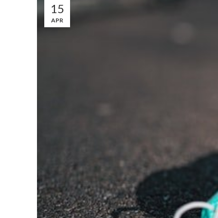
15
APR