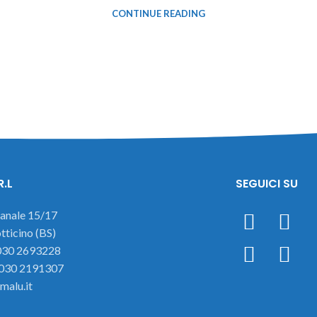
CONTINUE READING
R.L
SEGUICI SU
ianale 15/17
ticino (BS)
 030 2693228
 030 2191307
malu.it