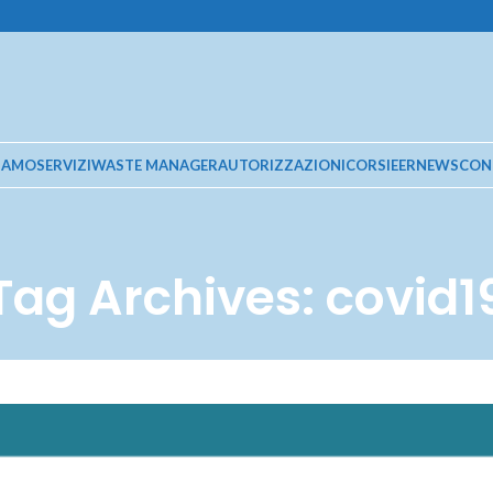
SIAMO
SERVIZI
WASTE MANAGER
AUTORIZZAZIONI
CORSI
EER
NEWS
CON
Tag Archives: covid1