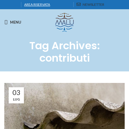
AREA RISERVATA
NEWSLETTER
MENU
Tag Archives:
contributi
03
LUG