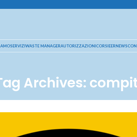
SIAMO
SERVIZI
WASTE MANAGER
AUTORIZZAZIONI
CORSI
EER
NEWS
CON
Tag Archives: compit