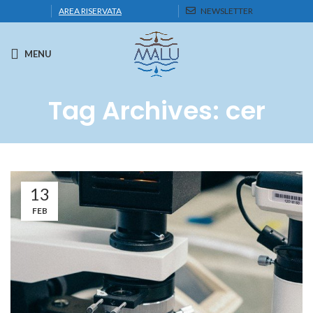
AREA RISERVATA
NEWSLETTER
MENU
Tag Archives: cer
13
FEB