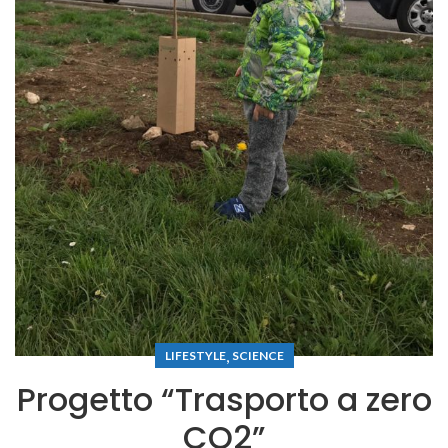
,
LIFESTYLE
SCIENCE
P r o g e t t o “ T r a s p o r t o a ze r o
C O2 ”