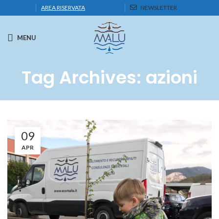
AREA RISERVATA
NEWSLETTER
MENU
Tag Archives: azioni
09
APR