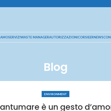
SIAMO
SERVIZI
WASTE MANAGER
AUTORIZZAZIONI
CORSI
EER
NEWS
CON
Blog
ENVIRONMENT
iantumare è un gesto d’amo