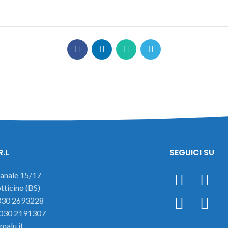
R.L
SEGUICI SU
ianale 15/17
ticino (BS)
 030 2693228
 030 2191307
malu.it