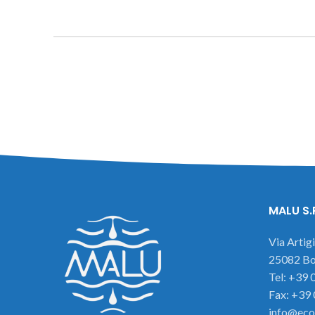
MALU S.
Via Artig
25082 Bot
Tel: +39
Fax: +39
info@eco