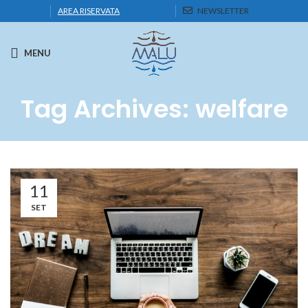
AREA RISERVATA
NEWSLETTER
MENU
Tag Archives: welfare
11
SET