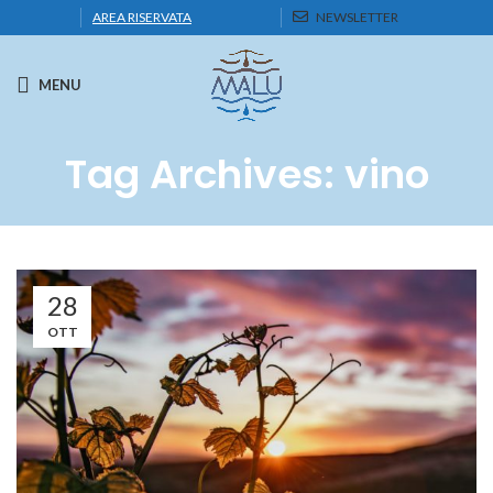
AREA RISERVATA
NEWSLETTER
MENU
Tag Archives: vino
28
OTT