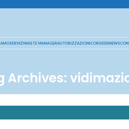
SIAMO
SERVIZI
WASTE MANAGER
AUTORIZZAZIONI
CORSI
EER
NEWS
CON
g Archives: vidimazi