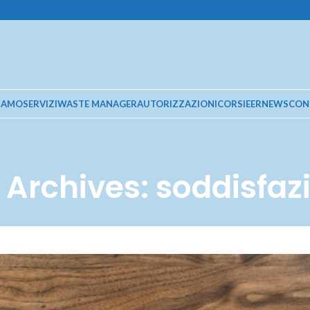
SIAMO
SERVIZI
WASTE MANAGER
AUTORIZZAZIONI
CORSI
EER
NEWS
CON
 Archives: soddisfaz