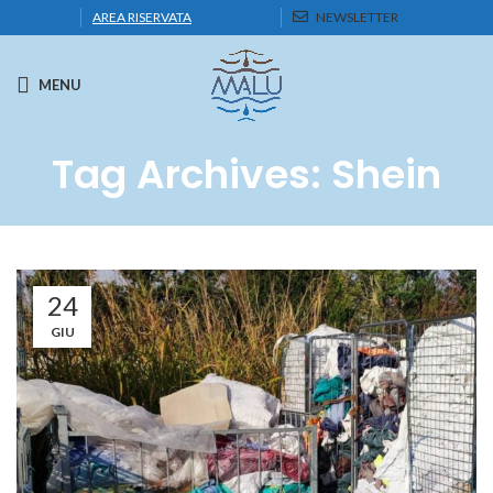
AREA RISERVATA
NEWSLETTER
MENU
Tag Archives: Shein
24
GIU