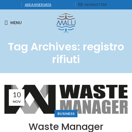
AREA RISERVATA
NEWSLETTER
MENU
Tag Archives: registro
rifiuti
10
NOV
BUSINESS
Waste Manager