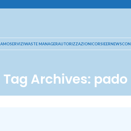
SIAMO
SERVIZI
WASTE MANAGER
AUTORIZZAZIONI
CORSI
EER
NEWS
CON
Tag Archives: pado