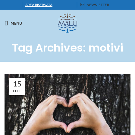
AREA RISERVATA
NEWSLETTER
MENU
Tag Archives: motivi
15
OTT