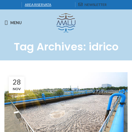
AREA RISERVATA
NEWSLETTER
MENU
Tag Archives: idrico
28
NOV