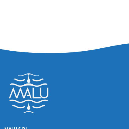
MALU S.R.L