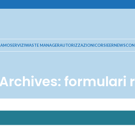
SIAMO
SERVIZI
WASTE MANAGER
AUTORIZZAZIONI
CORSI
EER
NEWS
CON
Archives: formulari ri