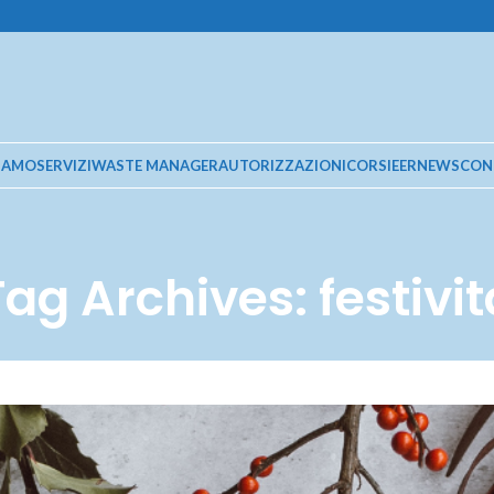
SIAMO
SERVIZI
WASTE MANAGER
AUTORIZZAZIONI
CORSI
EER
NEWS
CON
Tag Archives: festivit