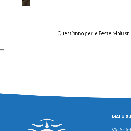
Quest'anno per le Feste Malu srl h
MALU S.
Via Artig