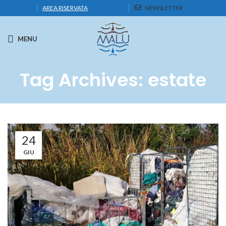
AREA RISERVATA
NEWSLETTER
MENU
Tag Archives: estate
24
GIU