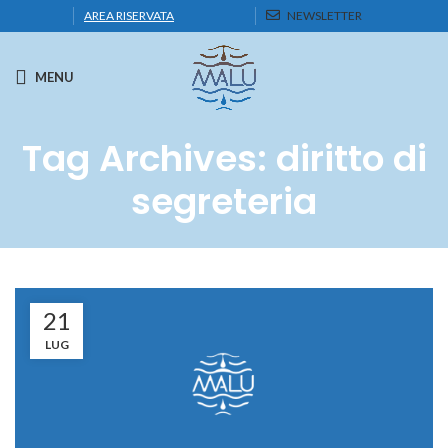
AREA RISERVATA
NEWSLETTER
MENU
Tag Archives: diritto di
segreteria
21
LUG