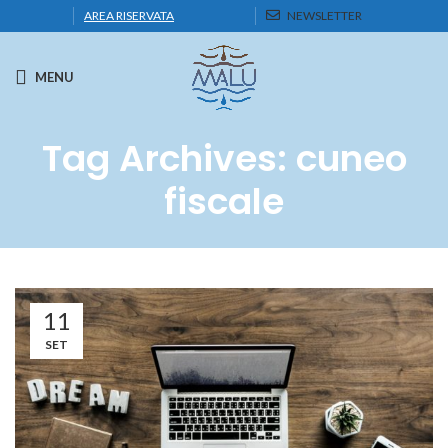
AREA RISERVATA
NEWSLETTER
MENU
Tag Archives: cuneo
fiscale
11
SET